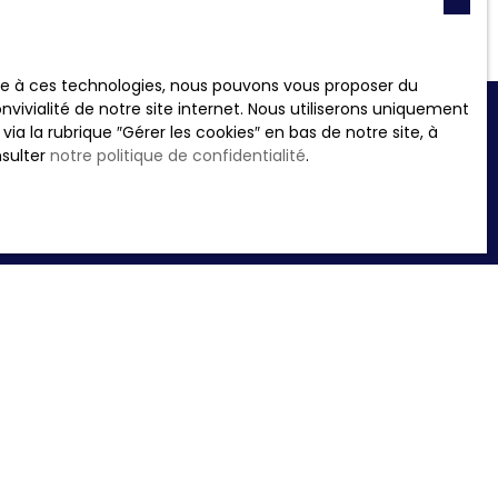
ace à ces technologies, nous pouvons vous proposer du
vivialité de notre site internet. Nous utiliserons uniquement
 la rubrique ″Gérer les cookies″ en bas de notre site, à
nsulter
notre politique de confidentialité
.
re recherche !
Surface min (m²)
 souhaitez pas faire l'objet
nt sur la liste d'opposition
 le site Internet