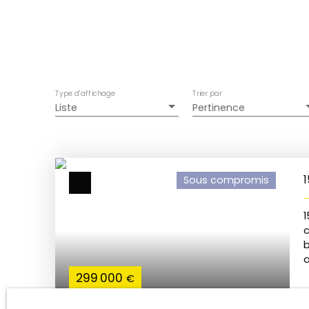
Type d'affichage
Trier par
Liste
Pertinence
Sous compromis
1
b
a
299 000
€