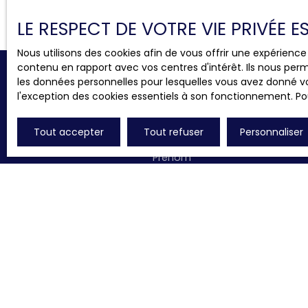
LE RESPECT DE VOTRE VIE PRIVÉE 
Nous utilisons des cookies afin de vous offrir une expérien
contenu en rapport avec vos centres d'intérêt. Ils nous perm
les données personnelles pour lesquelles vous avez donné vo
l'exception des cookies essentiels à son fonctionnement. Pou
Ne manquez pl
Tout accepter
Tout refuser
Personnaliser
Prénom
Type d'offre
Type de 
Vente
Maiso
Pièces min
J'accepte le traitement d
de prospection commercial
au démarchage téléphoniqu
www.bloctel.gouv.fr ou par