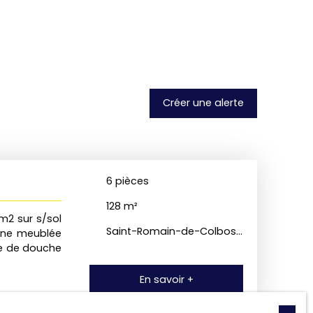
Créer une alerte
6
pièces
128
m²
2 sur s/sol
Saint-Romain-de-Colbosc 76430
ine meublée
e de douche
En savoir +