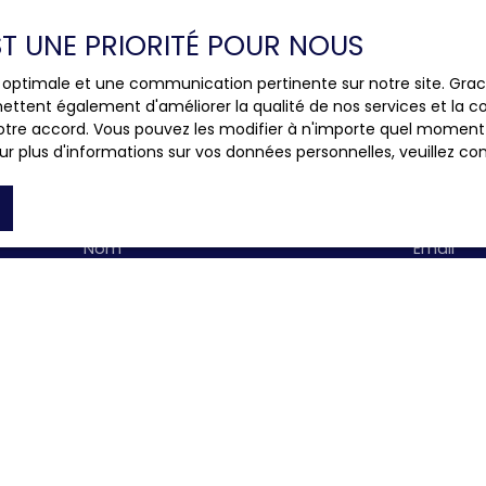
EST UNE PRIORITÉ POUR NOUS
ce optimale et une communication pertinente sur notre site. Gr
ettent également d'améliorer la qualité de nos services et la con
tre accord. Vous pouvez les modifier à n'importe quel moment via
r plus d'informations sur vos données personnelles, veuillez co
us aucun bien
correspondant à vot
Nom
Email
bien
Localisation
Budget max (€)
n
Saint-Romain-de-Colbosc (76430)
e mes données personnelles conformément au RGPD. Si vous ne
e par voie téléphonique, vous pouvez vous inscrire gratuiteme
e, prévu par l'article L223-1 du code de la consommation, sur
 courrier adressé à :